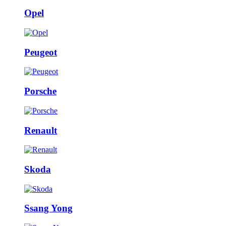
Opel
Peugeot
Porsche
Renault
Skoda
Ssang Yong