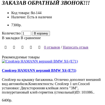
ЗАКАЗАВ ОБРАТНЫЙ ЗВОНОК!!!
Код товара:
fkt-144
Наличие:
Есть в наличии
7300р.
Количество
В корзину
В закладки
В сравнение
0 отзывов
/
Написать отзыв
Рекомендуемые товары
Спойлер HAMANN верхний BMW X6 (E71)
Спойлер на крышку багажника. Отлично дополнит внешний
Н
вид автомобиля.Комплектность: Спойлер 1 шт.Способ
с
установки: Двухсторонняя клейкая лента "3М",
а
полиуретановый клей-герметик (стекольный)ID: 101086..
у
в
6400р.
1