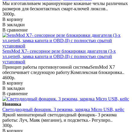
Мы изготавливаем экранирующие кожаные чехлы различных
размеров для бесконтактных смарт-ключей люксов..
3000р.
В корзину
В закладки
В сравнение
SensMod X7- сенсорное реле блокировки двигателя (3-х
эл.цепей, замка капота и OBD-II) с полностью срытой
установкой
Принцип работы противоугонной системыSensMod X7
обеспечивает следующую работу:Комплексная блокировка..
4600р.
В корзину
В закладки
В сравнение
Новинка
Светодиодный фонарик. 3 режима, зарядка Micro USB, кейс
Яркий миниатюрный светодиодный фонарик- 3 режима
работы: Луч, Маяк (мигание), и подсветка.- Регулиро..
300р.
В корзину