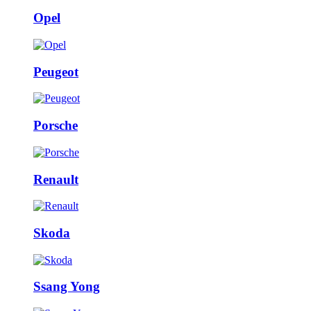
Opel
Peugeot
Porsche
Renault
Skoda
Ssang Yong