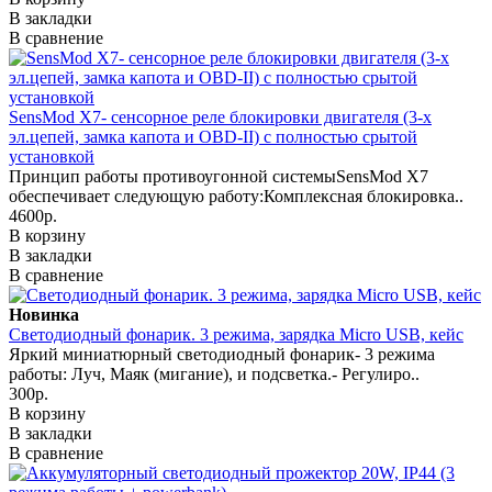
В закладки
В сравнение
SensMod X7- сенсорное реле блокировки двигателя (3-х
эл.цепей, замка капота и OBD-II) с полностью срытой
установкой
Принцип работы противоугонной системыSensMod X7
обеспечивает следующую работу:Комплексная блокировка..
4600р.
В корзину
В закладки
В сравнение
Новинка
Светодиодный фонарик. 3 режима, зарядка Micro USB, кейс
Яркий миниатюрный светодиодный фонарик- 3 режима
работы: Луч, Маяк (мигание), и подсветка.- Регулиро..
300р.
В корзину
В закладки
В сравнение