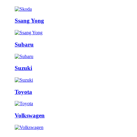
Ssang Yong
Subaru
Suzuki
Toyota
Volkswagen