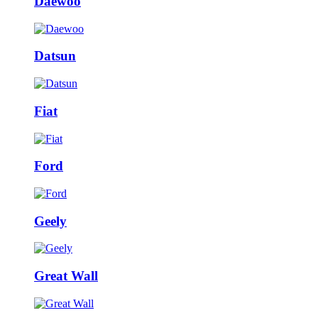
Daewoo
Datsun
Fiat
Ford
Geely
Great Wall