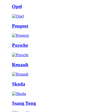
Opel
Peugeot
Porsche
Renault
Skoda
Ssang Yong