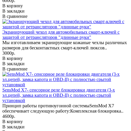
6000р.
В корзину
В закладки
В сравнение
Экранирующий чехол для автомобильных смарт-ключей с
защитой от ретрансляторов "длинные руки"
Мы изготавливаем экранирующие кожаные чехлы различных
размеров для бесконтактных смарт-ключей люксов..
3000р.
В корзину
В закладки
В сравнение
SensMod X7- сенсорное реле блокировки двигателя (3-х
эл.цепей, замка капота и OBD-II) с полностью срытой
установкой
Принцип работы противоугонной системыSensMod X7
обеспечивает следующую работу:Комплексная блокировка..
4600р.
В корзину
В закладки