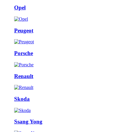
Opel
Peugeot
Porsche
Renault
Skoda
Ssang Yong