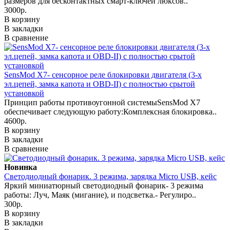
размеров для бесконтактных смарт-ключей люксов..
3000р.
В корзину
В закладки
В сравнение
SensMod X7- сенсорное реле блокировки двигателя (3-х
эл.цепей, замка капота и OBD-II) с полностью срытой
установкой
Принцип работы противоугонной системыSensMod X7
обеспечивает следующую работу:Комплексная блокировка..
4600р.
В корзину
В закладки
В сравнение
Новинка
Светодиодный фонарик. 3 режима, зарядка Micro USB, кейс
Яркий миниатюрный светодиодный фонарик- 3 режима
работы: Луч, Маяк (мигание), и подсветка.- Регулиро..
300р.
В корзину
В закладки