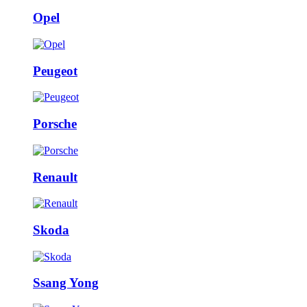
Opel
Peugeot
Porsche
Renault
Skoda
Ssang Yong