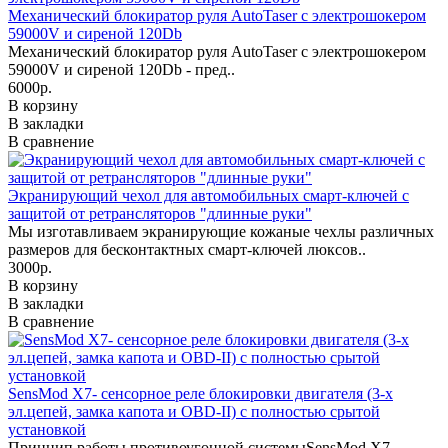
Механический блокиратор руля AutoTaser с электрошокером
59000V и сиреной 120Db
Механический блокиратор руля AutoTaser с электрошокером
59000V и сиреной 120Db - пред..
6000р.
В корзину
В закладки
В сравнение
Экранирующий чехол для автомобильных смарт-ключей с
защитой от ретрансляторов "длинные руки"
Мы изготавливаем экранирующие кожаные чехлы различных
размеров для бесконтактных смарт-ключей люксов..
3000р.
В корзину
В закладки
В сравнение
SensMod X7- сенсорное реле блокировки двигателя (3-х
эл.цепей, замка капота и OBD-II) с полностью срытой
установкой
Принцип работы противоугонной системыSensMod X7