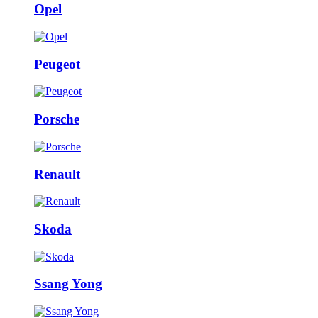
Opel
Peugeot
Porsche
Renault
Skoda
Ssang Yong