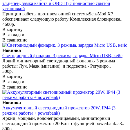
эл.цепей, замка капота и OBD-II) с полностью срытой
установкой
Принцип работы противоугонной системыSensMod X7
обеспечивает следующую работу:Комплексная блокировка..
4600р.
В корзину
В закладки
В сравнение
Новинка
Светодиодный фонарик. 3 режима, зарядка Micro USB, кейс
Яркий миниатюрный светодиодный фонарик- 3 режима
работы: Луч, Маяк (мигание), и подсветка.- Регулиро..
300р.
В корзину
В закладки
В сравнение
Новинка
Аккумуляторный светодиодный прожектор 20W, IP44 (3
режима работы + powerbank)
Яркий, мощный, водонепроницаемый, миниатюрный
светодиодный прожектор 20 Ватт с функцией powerbank-а3..
800р.