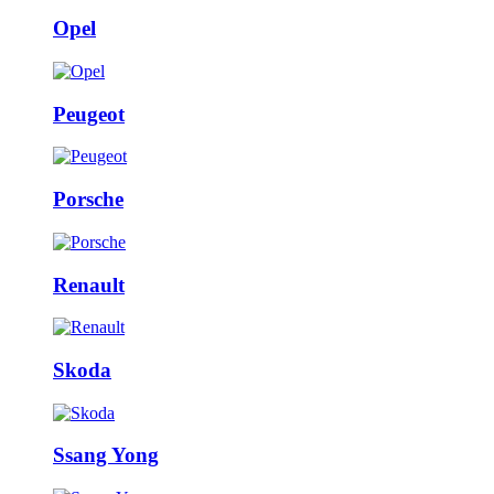
Opel
Peugeot
Porsche
Renault
Skoda
Ssang Yong