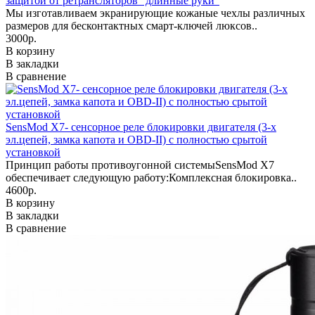
защитой от ретрансляторов "длинные руки"
Мы изготавливаем экранирующие кожаные чехлы различных
размеров для бесконтактных смарт-ключей люксов..
3000р.
В корзину
В закладки
В сравнение
SensMod X7- сенсорное реле блокировки двигателя (3-х
эл.цепей, замка капота и OBD-II) с полностью срытой
установкой
Принцип работы противоугонной системыSensMod X7
обеспечивает следующую работу:Комплексная блокировка..
4600р.
В корзину
В закладки
В сравнение