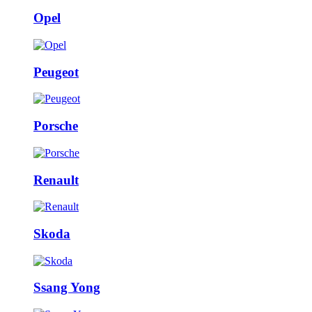
Opel
Peugeot
Porsche
Renault
Skoda
Ssang Yong