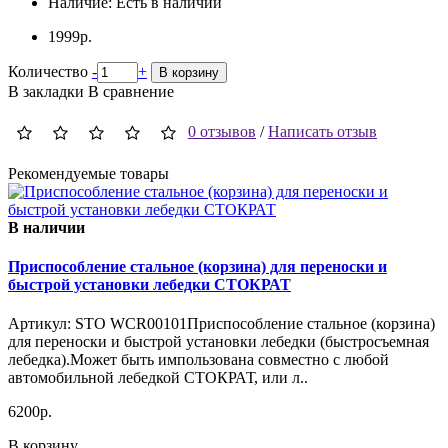
Наличие:
Есть в наличии
1999р.
Количество
-
+
В корзину
В закладки
В сравнение
0 отзывов
/
Написать отзыв
Рекомендуемые товары
В наличии
П
Приспособление стальное (корзина) для переноски и
быстрой установки лебедки СТОКРАТ
..
Артикул: STO WCR00101Приспособление стальное (корзина)
6
для переноски и быстрой установки лебедки (быстросъемная
лебедка).Может быть импользована совместно с любой
В
автомобильной лебедкой СТОКРАТ, или л..
В
В
6200р.
В корзину