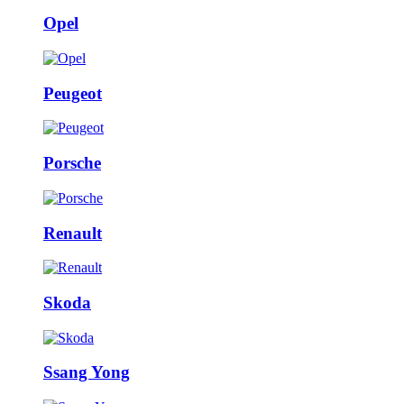
Opel
Peugeot
Porsche
Renault
Skoda
Ssang Yong