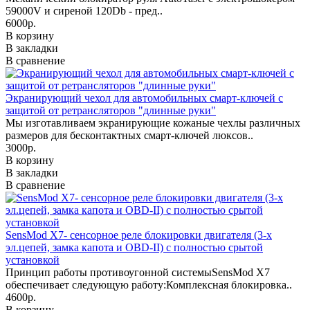
59000V и сиреной 120Db - пред..
6000р.
В корзину
В закладки
В сравнение
Экранирующий чехол для автомобильных смарт-ключей с
защитой от ретрансляторов "длинные руки"
Мы изготавливаем экранирующие кожаные чехлы различных
размеров для бесконтактных смарт-ключей люксов..
3000р.
В корзину
В закладки
В сравнение
SensMod X7- сенсорное реле блокировки двигателя (3-х
эл.цепей, замка капота и OBD-II) с полностью срытой
установкой
Принцип работы противоугонной системыSensMod X7
обеспечивает следующую работу:Комплексная блокировка..
4600р.
В корзину