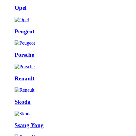
Opel
Peugeot
Porsche
Renault
Skoda
Ssang Yong