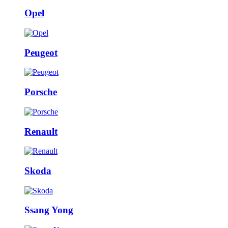
Opel
Peugeot
Porsche
Renault
Skoda
Ssang Yong