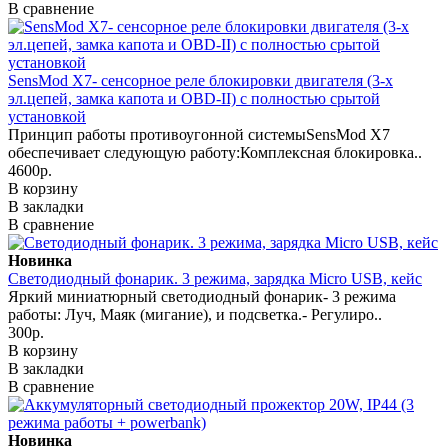
В сравнение
SensMod X7- сенсорное реле блокировки двигателя (3-х
эл.цепей, замка капота и OBD-II) с полностью срытой
установкой
Принцип работы противоугонной системыSensMod X7
обеспечивает следующую работу:Комплексная блокировка..
4600р.
В корзину
В закладки
В сравнение
Новинка
Светодиодный фонарик. 3 режима, зарядка Micro USB, кейс
Яркий миниатюрный светодиодный фонарик- 3 режима
работы: Луч, Маяк (мигание), и подсветка.- Регулиро..
300р.
В корзину
В закладки
В сравнение
Новинка