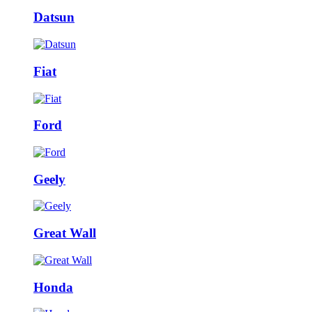
Datsun
Fiat
Ford
Geely
Great Wall
Honda