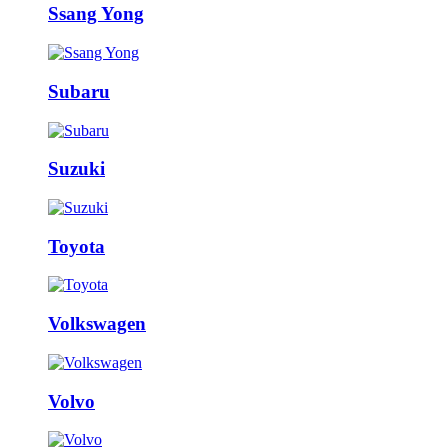
Ssang Yong
Subaru
Suzuki
Toyota
Volkswagen
Volvo