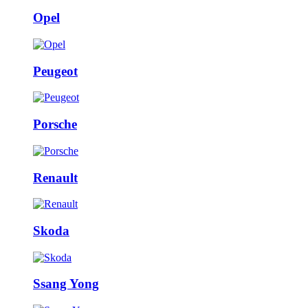
Opel
Peugeot
Porsche
Renault
Skoda
Ssang Yong