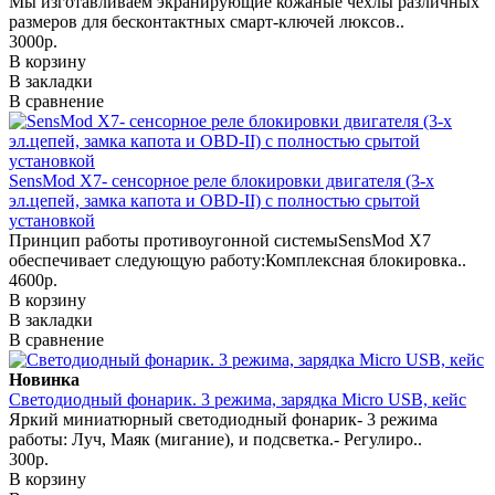
Мы изготавливаем экранирующие кожаные чехлы различных
размеров для бесконтактных смарт-ключей люксов..
3000р.
В корзину
В закладки
В сравнение
SensMod X7- сенсорное реле блокировки двигателя (3-х
эл.цепей, замка капота и OBD-II) с полностью срытой
установкой
Принцип работы противоугонной системыSensMod X7
обеспечивает следующую работу:Комплексная блокировка..
4600р.
В корзину
В закладки
В сравнение
Новинка
Светодиодный фонарик. 3 режима, зарядка Micro USB, кейс
Яркий миниатюрный светодиодный фонарик- 3 режима
работы: Луч, Маяк (мигание), и подсветка.- Регулиро..
300р.
В корзину