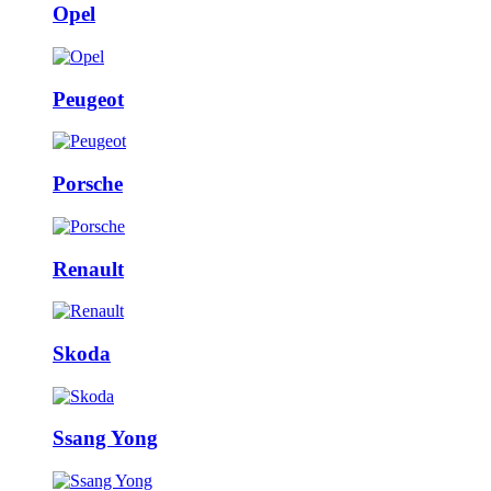
Opel
Peugeot
Porsche
Renault
Skoda
Ssang Yong