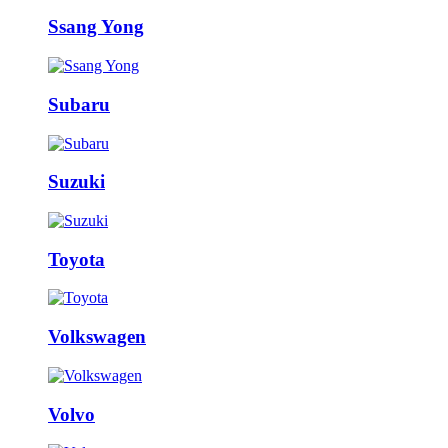
Ssang Yong
Subaru
Suzuki
Toyota
Volkswagen
Volvo