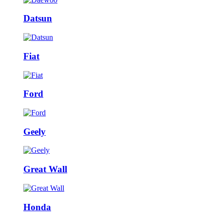
Datsun
Fiat
Ford
Geely
Great Wall
Honda