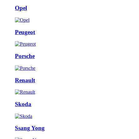
Opel
Peugeot
Porsche
Renault
Skoda
Ssang Yong