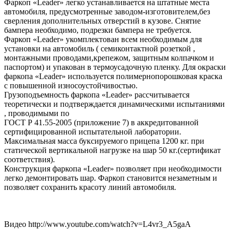
Фаркоп «Leader» легко устанавливается на штатные места
автомобиля, предусмотренные заводом-изготовителем,без
сверления дополнительных отверстий в кузове. Снятие
бампера необходимо, подрезки бампера не требуется.
Фаркоп «Leader» укомплектован всем необходимым для
установки на автомобиль ( семиконтактной розеткой ,
монтажными проводами,крепежом, защитным колпачком и
паспортом) и упакован в термоусадочную пленку. Для окраски
фаркопа «Leader» используется полимернопорошковая краска
с повышенной износоустойчивостью.
Грузоподъемность фаркопа «Leader» рассчитывается
теоретически и подтверждается динамическими испытаниями
, проводимыми по
ГОСТ Р 41.55-2005 (приложение 7) в аккредитованной
сертифицированной испытательной лаборатории.
Максимальная масса буксируемого прицепа 1200 кг. при
статической вертикальной нагрузке на шар 50 кг.(сертификат
соответствия).
Конструкция фаркопа «Leader» позволяет при необходимости
легко демонтировать шар. Фаркоп становится незаметным и
позволяет сохранить красоту линий автомобиля.
Видео http://www.youtube.com/watch?v=L4vr3_A5gaA