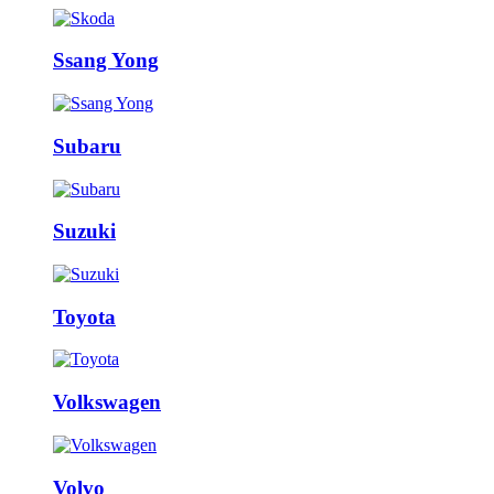
Ssang Yong
Subaru
Suzuki
Toyota
Volkswagen
Volvo