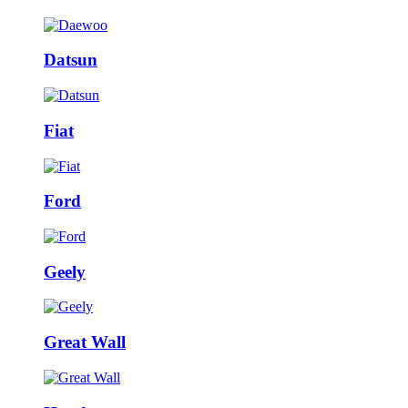
Datsun
Fiat
Ford
Geely
Great Wall