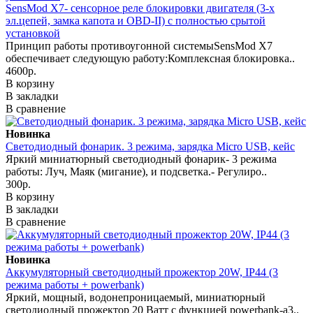
SensMod X7- сенсорное реле блокировки двигателя (3-х
эл.цепей, замка капота и OBD-II) с полностью срытой
установкой
Принцип работы противоугонной системыSensMod X7
обеспечивает следующую работу:Комплексная блокировка..
4600р.
В корзину
В закладки
В сравнение
Новинка
Светодиодный фонарик. 3 режима, зарядка Micro USB, кейс
Яркий миниатюрный светодиодный фонарик- 3 режима
работы: Луч, Маяк (мигание), и подсветка.- Регулиро..
300р.
В корзину
В закладки
В сравнение
Новинка
Аккумуляторный светодиодный прожектор 20W, IP44 (3
режима работы + powerbank)
Яркий, мощный, водонепроницаемый, миниатюрный
светодиодный прожектор 20 Ватт с функцией powerbank-а3..