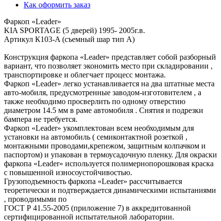
Как оформить заказ
Фаркоп «Leader»
KIA SPORTAGE (5 дверей) 1995- 2005г.в.
Артикул К103-A (съемный шар тип A)
Конструкция фаркопа «Leader» представляет собой разборный
вариант, что позволяет экономить место при складировании ,
транспортировке и облегчает процесс монтажа.
Фаркоп «Leader» легко устанавливается на два штатные места
авто-мобиля, предусмотренные заводом-изготовителем , а
также необходимо просверлить по одному отверстию
диаметром 14.5 мм в раме автомобиля . Снятия и подрезки
бампера не требуется.
Фаркоп «Leader» укомплектован всем необходимым для
установки на автомобиль ( семиконтактной розеткой ,
монтажными проводами,крепежом, защитным колпачком и
паспортом) и упакован в термоусадочную пленку. Для окраски
фаркопа «Leader» используется полимернопорошковая краска
с повышенной износоустойчивостью.
Грузоподъемность фаркопа «Leader» рассчитывается
теоретически и подтверждается динамическими испытаниями
, проводимыми по
ГОСТ Р 41.55-2005 (приложение 7) в аккредитованной
сертифицированной испытательной лаборатории.