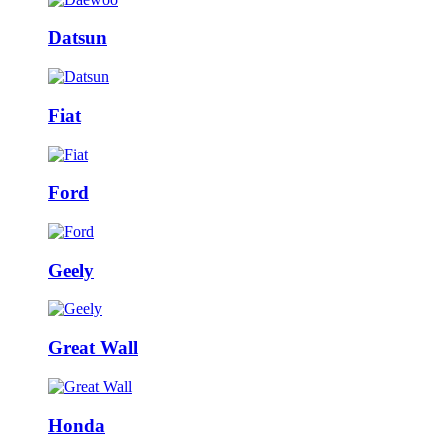
Datsun
Fiat
Ford
Geely
Great Wall
Honda