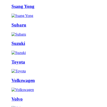
Ssang Yong
Subaru
Suzuki
Toyota
Volkswagen
Volvo