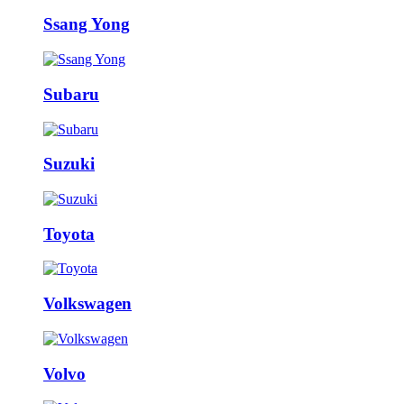
Ssang Yong
Subaru
Suzuki
Toyota
Volkswagen
Volvo