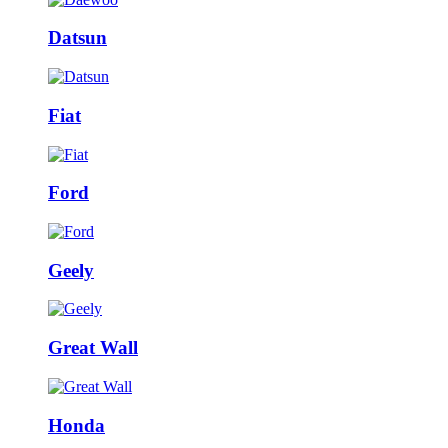
Datsun
Fiat
Ford
Geely
Great Wall
Honda