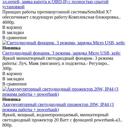
эл.цепей, замка капота и OBD-II) с полностью срытой
установкой
Принцип работы противоугонной системыSensMod X7
обеспечивает следующую работу:Комплексная блокировка..
4600р.
В корзину
В закладки
В сравнение
Новинка
Светодиодный фонарик. 3 режима, зарядка Micro USB, кейс
Яркий миниатюрный светодиодный фонарик- 3 режима
работы: Луч, Маяк (мигание), и подсветка.- Регулиро..
300р.
В корзину
В закладки
В сравнение
Новинка
Аккумуляторный светодиодный прожектор 20W, IP44 (3
режима работы + powerbank)
Яркий, мощный, водонепроницаемый, миниатюрный
светодиодный прожектор 20 Ватт с функцией powerbank-а3..
800р.