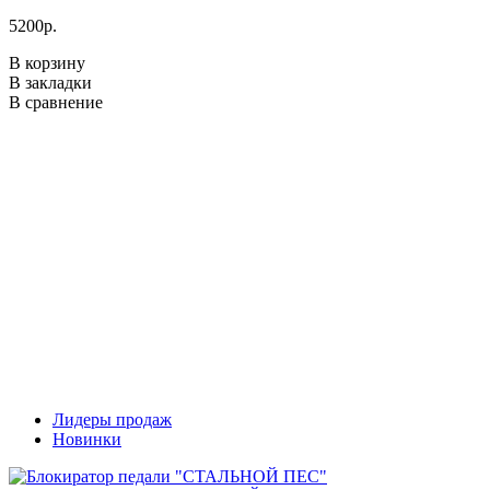
5200р.
8
В корзину
В
В закладки
В
В сравнение
В
Лидеры продаж
Новинки