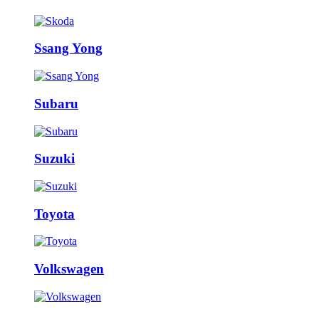
Ssang Yong
Subaru
Suzuki
Toyota
Volkswagen