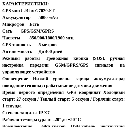
ХАРАКТЕРИСТИКИ:
GPS
чип
U-Blox G7020-ST
Аккумулятор
5000 мАч
Микрофон
Есть
Сеть
GPS/GSM/GPRS
Частоты
850/900/1800/1900 мгц
GPS точность
5 метров
Автономность
До 400 дней
Режимы работы
Тревожная кнопка (SOS), ручная
настройка передачи GSM/GPRS/GPS сигналов на
управляющее устройство
Оповещение
Низкий уровеньт заряда аккумулятора;
покидание геозоны; срабатывание датчика движения
Время первого определения GPS координат
Холодный
старт: 27 секунд / Теплый старт: 5 секунд / Горячий старт:
1 секунда
Степень защиты
IP X7
Рабочая температура
от -20° до +50° C
Комплектация
GPS-трекер, USB-кабель, инструкция