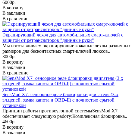
6000р.
В корзину
В закладки
В сравнение
Экранирующий чехол для автомобильных смарт-ключей с
защитой от ретрансляторов "длинные руки"
Мы изготавливаем экранирующие кожаные чехлы различных
размеров для бесконтактных смарт-ключей люксов..
3000р.
В корзину
В закладки
В сравнение
SensMod X7- сенсорное реле блокировки двигателя (3-х
эл.цепей, замка капота и OBD-II) с полностью срытой
установкой
Принцип работы противоугонной системыSensMod X7
обеспечивает следующую работу:Комплексная блокировка..
4600р.
В корзину
В закладки