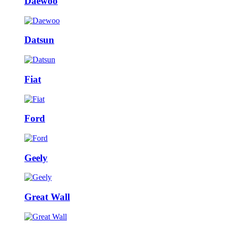
Daewoo
Datsun
Fiat
Ford
Geely
Great Wall