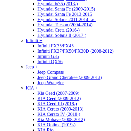
Hyundai ix35 (2013-)
Hyundai Santa Fe (2009-2015)
Hyundai Santa Fe 2013-2015
Hyundai Solaris 2011-2014 г.в.
Hyundai Tucson (2004-2014)
Hyundai Creta (2016-)
Hyundai Solaris II (2017-)
Infiniti
+
Infiniti FX35/FX45
Infiniti FX37/FX50/FX30D (2008-2012)
Infiniti G35
Infiniti QX56
Jeep
+
Jeep Compass
Jeep Grand Cherokee (2009-2013)
Jeep Wrangler
KIA
+
Kia Ceed (2007-2009)
KIA Ceed (2009-2012)
KIA Ceed III (2018-)
KIA Cerato (2009-2013)
KIA Cerato IV (2018-)
Kia Mohave (2008-2012)
KIA Optima (2019-)
KIA Rio