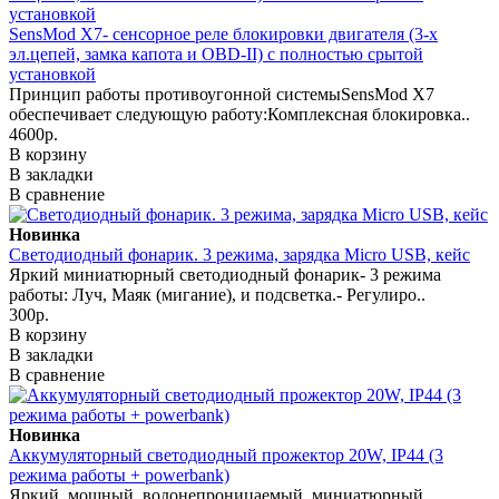
SensMod X7- сенсорное реле блокировки двигателя (3-х
эл.цепей, замка капота и OBD-II) с полностью срытой
установкой
Принцип работы противоугонной системыSensMod X7
обеспечивает следующую работу:Комплексная блокировка..
4600р.
В корзину
В закладки
В сравнение
Новинка
Светодиодный фонарик. 3 режима, зарядка Micro USB, кейс
Яркий миниатюрный светодиодный фонарик- 3 режима
работы: Луч, Маяк (мигание), и подсветка.- Регулиро..
300р.
В корзину
В закладки
В сравнение
Новинка
Аккумуляторный светодиодный прожектор 20W, IP44 (3
режима работы + powerbank)
Яркий, мощный, водонепроницаемый, миниатюрный