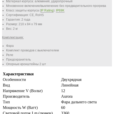
Материал корпуса:
алюминий, ударопрочный
Мгновенное включение/выключение без предварительного прогрева
Класс защиты корпуса (
IP Rating
):
IP69K
Сертификация:
CE, RoHS
Гарантия: 2 года
Размер:
210 х 84 х 79 мм
Вес: 2 кг
Комплектация:
Фара
Комплект проводов с выключателем
Реле
Предохранитель
Опорные кронштейны 2 шт
Характеристики
Особенности
Двухрядная
Вид
Линейная
Напряжение V (Вольт)
12
Производитель
Aurora
Тип
Фара дальнего света
Мощность W (Ватт)
60
Световой поток Lm (люмен)
3360