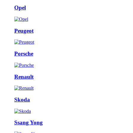
Opel
Peugeot
Porsche
Renault
Skoda
Ssang Yong