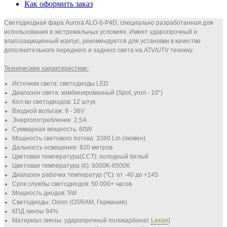
Как оформить заказ
Светодиодная фара Aurora ALO-6-P4D, специально разработанная для
использования в экстремальных условиях. Имеет ударопрочный и
влагозащищенный корпус, рекомендуется для установки в качестве
дополнительного переднего и заднего света на ATV/UTV технику.
Технические характеристики:
Источник света:
светодиоды
LED
Диапазон света: комбинированный
(Spot, угол - 10°)
Кол-во светодиодов: 12 штук
Входной вольтаж: 9 - 36
V
Энергопотребление: 2,5А
Суммарная мощность:
60W
Мощность светового потока: 3360 Lm (люмен)
Дальность освещения: 820 метров
Цветовая температура(CCT): холодный белый
Цветовая температура (К): 6000K-6500K
Диапазон рабочих температур (℃):
от -
40 до +145
Срок службы светодиодов:
50 000+ часов.
Мощность диодов: 5W
Светодиоды:
Oslon (OSRAM, Германия)
КПД линзы 94%
Материал линзы: ударопрочный поликарбонат
Lexan
)