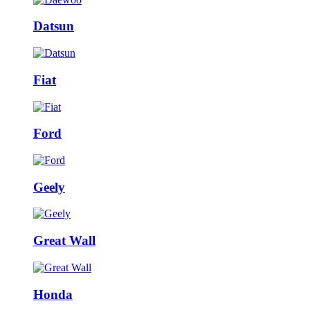
Datsun
Fiat
Ford
Geely
Great Wall
Honda