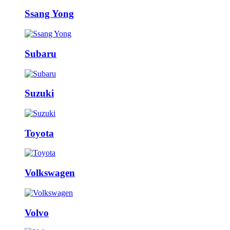
Ssang Yong
Subaru
Suzuki
Toyota
Volkswagen
Volvo