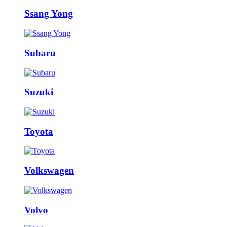
Ssang Yong
Subaru
Suzuki
Toyota
Volkswagen
Volvo