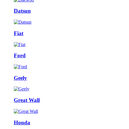
Datsun
Fiat
Ford
Geely
Great Wall
Honda