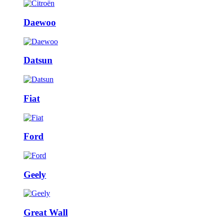
Daewoo
Datsun
Fiat
Ford
Geely
Great Wall