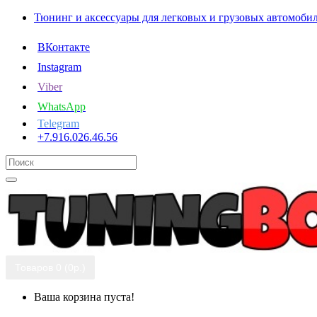
Тюнинг и аксессуары для легковых и грузовых автомоби
ВКонтакте
Instagram
Viber
WhatsApp
Telegram
+7.916.026.46.56
Товаров 0 (0р.)
Ваша корзина пуста!