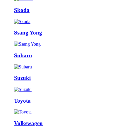
Skoda
Ssang Yong
Subaru
Suzuki
Toyota
Volkswagen