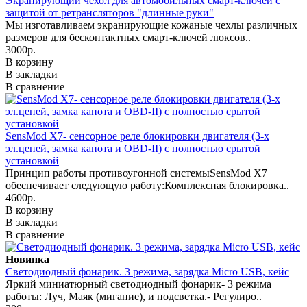
Экранирующий чехол для автомобильных смарт-ключей с
защитой от ретрансляторов "длинные руки"
Мы изготавливаем экранирующие кожаные чехлы различных
размеров для бесконтактных смарт-ключей люксов..
3000р.
В корзину
В закладки
В сравнение
SensMod X7- сенсорное реле блокировки двигателя (3-х
эл.цепей, замка капота и OBD-II) с полностью срытой
установкой
Принцип работы противоугонной системыSensMod X7
обеспечивает следующую работу:Комплексная блокировка..
4600р.
В корзину
В закладки
В сравнение
Новинка
Светодиодный фонарик. 3 режима, зарядка Micro USB, кейс
Яркий миниатюрный светодиодный фонарик- 3 режима
работы: Луч, Маяк (мигание), и подсветка.- Регулиро..