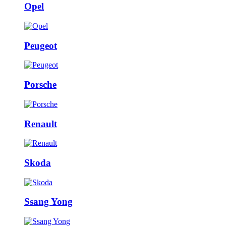
Opel
Peugeot
Porsche
Renault
Skoda
Ssang Yong