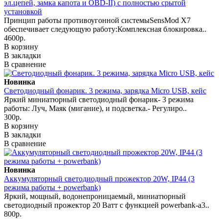
эл.цепей, замка капота и OBD-II) с полностью срытой
установкой
Принцип работы противоугонной системыSensMod X7
обеспечивает следующую работу:Комплексная блокировка..
4600р.
В корзину
В закладки
В сравнение
Новинка
Светодиодный фонарик. 3 режима, зарядка Micro USB, кейс
Яркий миниатюрный светодиодный фонарик- 3 режима
работы: Луч, Маяк (мигание), и подсветка.- Регулиро..
300р.
В корзину
В закладки
В сравнение
Новинка
Аккумуляторный светодиодный прожектор 20W, IP44 (3
режима работы + powerbank)
Яркий, мощный, водонепроницаемый, миниатюрный
светодиодный прожектор 20 Ватт с функцией powerbank-а3..
800р.