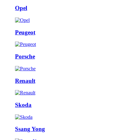
Opel
Peugeot
Porsche
Renault
Skoda
Ssang Yong