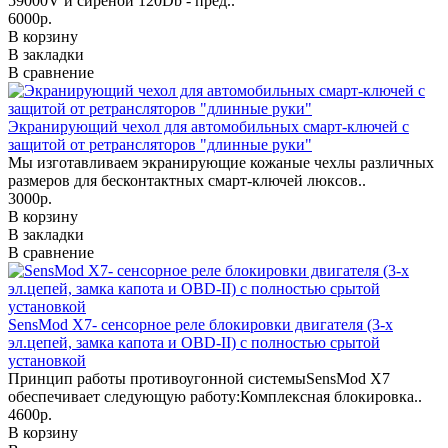
59000V и сиреной 120Db - пред..
6000р.
В корзину
В закладки
В сравнение
Экранирующий чехол для автомобильных смарт-ключей с
защитой от ретрансляторов "длинные руки"
Мы изготавливаем экранирующие кожаные чехлы различных
размеров для бесконтактных смарт-ключей люксов..
3000р.
В корзину
В закладки
В сравнение
SensMod X7- сенсорное реле блокировки двигателя (3-х
эл.цепей, замка капота и OBD-II) с полностью срытой
установкой
Принцип работы противоугонной системыSensMod X7
обеспечивает следующую работу:Комплексная блокировка..
4600р.
В корзину