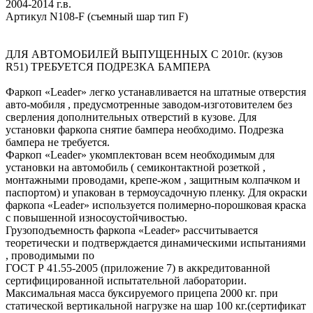
2004-2014 г.в.
Артикул N108-F (съемный шар тип F)
ДЛЯ АВТОМОБИЛЕЙ ВЫПУЩЕННЫХ С 2010г. (кузов
R51) ТРЕБУЕТСЯ ПОДРЕЗКА БАМПЕРА
Фаркоп «Leader» легко устанавливается на штатные отверстия
авто-мобиля , предусмотренные заводом-изготовителем без
сверления дополнительных отверстий в кузове. Для
установки фаркопа снятие бампера необходимо. Подрезка
бампера не требуется.
Фаркоп «Leader» укомплектован всем необходимым для
установки на автомобиль ( семиконтактной розеткой ,
монтажными проводами, крепе-жом , защитным колпачком и
паспортом) и упакован в термоусадочную пленку. Для окраски
фаркопа «Leader» используется полимерно-порошковая краска
с повышенной износоустойчивостью.
Грузоподъемность фаркопа «Leader» рассчитывается
теоретически и подтверждается динамическими испытаниями
, проводимыми по
ГОСТ Р 41.55-2005 (приложение 7) в аккредитованной
сертифицированной испытательной лаборатории.
Максимальная масса буксируемого прицепа 2000 кг. при
статической вертикальной нагрузке на шар 100 кг.(сертификат