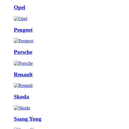
Opel
Peugeot
Porsche
Renault
Skoda
Ssang Yong